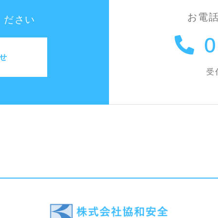
お電
ください
0
せ
受