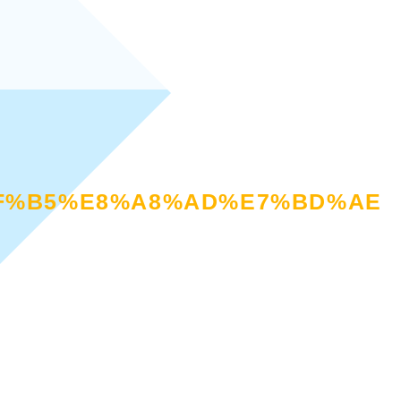
F%B5%E8%A8%AD%E7%BD%AE