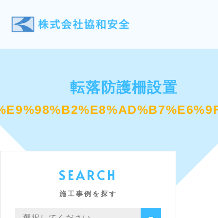
転落防護柵設置
%E9%98%B2%E8%AD%B7%E6%9
SEARCH
施工事例を探す